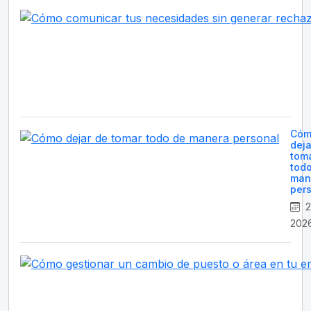
Cóm
deja
tom
tod
man
per
2
202