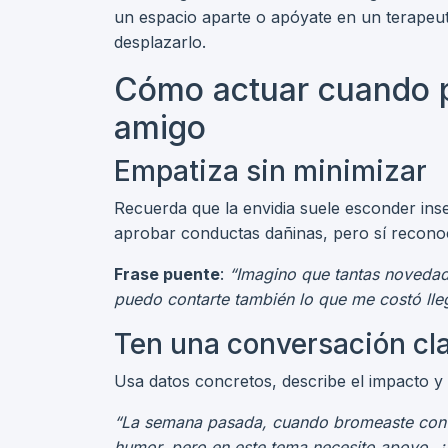
un espacio aparte o apóyate en un terapeut
desplazarlo.
Cómo actuar cuando p
amigo
Empatiza sin minimizar
Recuerda que la envidia suele esconder inse
aprobar conductas dañinas, pero sí reconoc
Frase puente
:
“Imagino que tantas novedad
puedo contarte también lo que me costó lleg
Ten una conversación cl
Usa datos concretos, describe el impacto y
“La semana pasada, cuando bromeaste con qu
humor, pero en este tema necesito apoyo. ¿