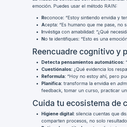
emoción. Puedes usar el método RAIN:
R
econoce: “Estoy sintiendo envidia y te
A
cepta: “Es humano que me pase, no so
I
nvéstiga con amabilidad: “¿Qué necesida
N
o te identifiques: “Esto es una emoción
Reencuadre cognitivo y p
Detecta pensamientos automáticos
:
Cuestiónalos
: ¿Qué evidencia los res
Reformula
: “Hoy no estoy ahí, pero p
Planifica
: transforma la envidia en
admi
feedback, tomar un curso, practicar una
Cuida tu ecosistema de
Higiene digital
: silencia cuentas que d
comparten procesos, no solo resultado