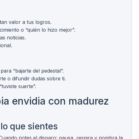
an valor a tus logros.
imiento o “quién lo hizo mejor”.
s noticias.
ional.
para “bajarte del pedestal”.
irte o difundir dudas sobre ti.
“tuviste suerte”.
ia envidia con madurez
lo que sientes
 Cuando notes el disparo: pausa, respira y nombra la