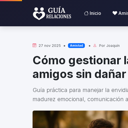
Inicio
Ami
•
•
27 nov 2025
Por
Joaquín
Amistad
Cómo gestionar l
amigos sin dañar 
Guía práctica para manejar la envid
madurez emocional, comunicación ase