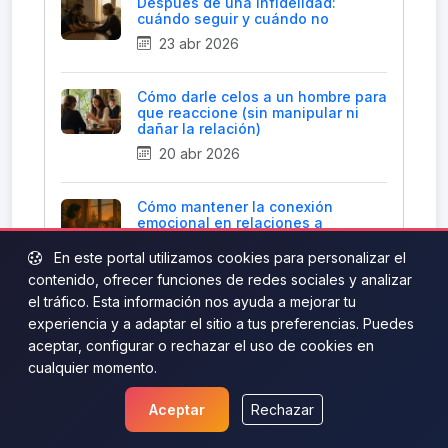
Después de una infidelidad:
cuándo seguir y cuándo no
23 abr 2026
Cómo darle celos a un hombre para
que reaccione (sin manipular ni
dañar la relación)
20 abr 2026
Cómo mantener la conexión
emocional en relaciones a
distancia
En este portal utilizamos cookies para personalizar el
17 abr 2026
contenido, ofrecer funciones de redes sociales y analizar
el tráfico. Esta información nos ayuda a mejorar tu
experiencia y a adaptar el sitio a tus preferencias. Puedes
aceptar, configurar o rechazar el uso de cookies en
cualquier momento.
Aceptar
Rechazar
¿Quieres ver más contenido?
Descubre todos nuestros posts en la página