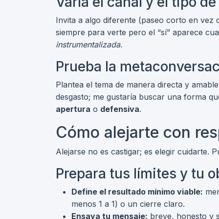
Varía el canal y el tipo de
Invita a algo diferente (paseo corto en vez 
siempre para verte pero el “sí” aparece cua
instrumentalizada
.
Prueba la metaconversac
Plantea el tema de manera directa y amable:
desgasto; me gustaría buscar una forma qu
apertura
o
defensiva
.
Cómo alejarte con re
Alejarse no es castigar; es elegir cuidarte.
Prepara tus límites y tu o
Define el resultado mínimo viable:
meno
menos 1 a 1) o un cierre claro.
Ensaya tu mensaje:
breve, honesto y si