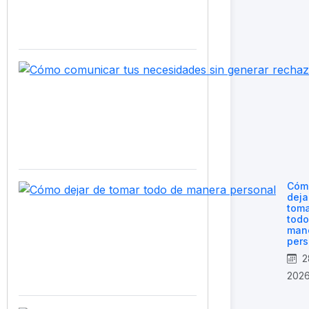
Cóm
deja
toma
todo
man
pers
2
202