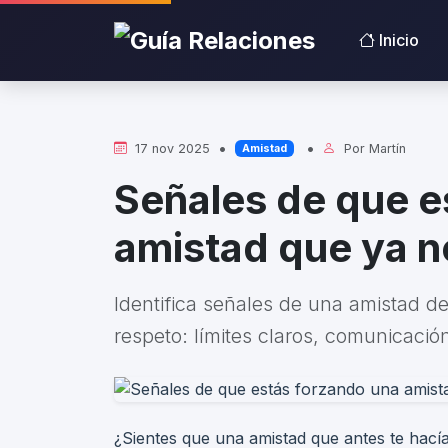
Inicio
•
•
17 nov 2025
Por
Martín
Amistad
Señales de que e
amistad que ya n
Identifica señales de una amistad de
respeto: límites claros, comunicació
¿Sientes que una amistad que antes te hací