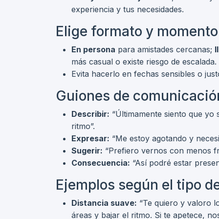
experiencia y tus necesidades.
Elige formato y momento
En persona
para amistades cercanas;
l
más casual o existe riesgo de escalada.
Evita hacerlo en fechas sensibles o jus
Guiones de comunicación
Describir:
“Últimamente siento que yo 
ritmo”.
Expresar:
“Me estoy agotando y necesit
Sugerir:
“Prefiero vernos con menos f
Consecuencia:
“Así podré estar prese
Ejemplos según el tipo d
Distancia suave:
“Te quiero y valoro l
áreas y bajar el ritmo. Si te apetece, 