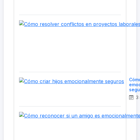
Cómo
emoc
segu
3 