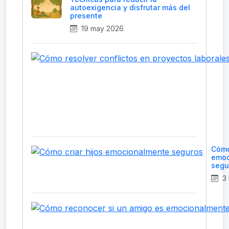
autoexigencia y disfrutar más del
presente
19 may 2026
Cómo
emoc
segu
3 