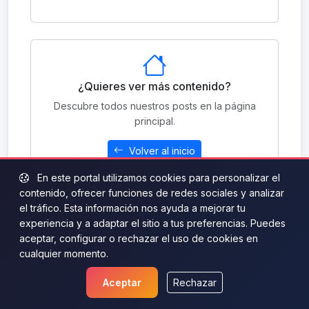
¿Quieres ver más contenido?
Descubre todos nuestros posts en la página
principal.
Volver al inicio
En este portal utilizamos cookies para personalizar el
contenido, ofrecer funciones de redes sociales y analizar
el tráfico. Esta información nos ayuda a mejorar tu
experiencia y a adaptar el sitio a tus preferencias. Puedes
aceptar, configurar o rechazar el uso de cookies en
cualquier momento.
Aceptar
Rechazar