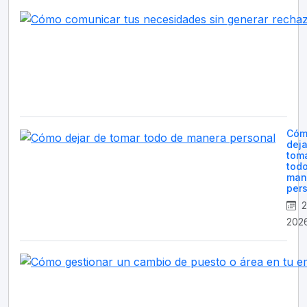
Cóm
deja
tom
tod
man
per
2
202